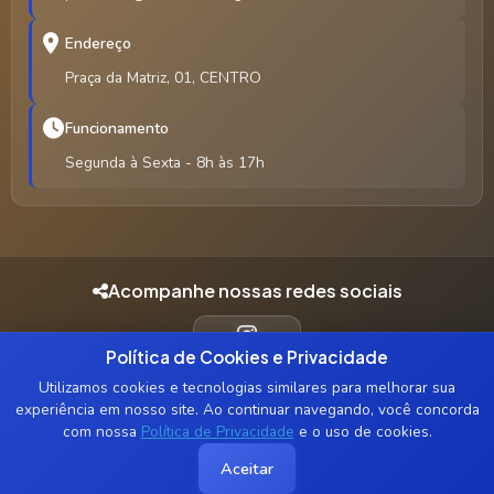
Endereço
Praça da Matriz, 01, CENTRO
Funcionamento
Segunda à Sexta - 8h às 17h
Acompanhe nossas redes sociais
Política de Cookies e Privacidade
INSTAGRAM
Utilizamos cookies e tecnologias similares para melhorar sua
experiência em nosso site. Ao continuar navegando, você concorda
com nossa
Política de Privacidade
e o uso de cookies.
© 2026 Prefeitura Municipal de Alcântara - MA. Todos os direitos
Aceitar
reservados.