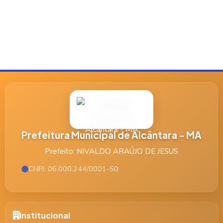
Prefeitura Municipal de Alcântara - MA
Prefeito: NIVALDO ARAÚJO DE JESUS
CNPJ: 06.000.244/0001-50
Institucional